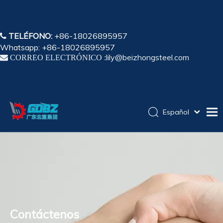
TELÉFONO:
+86-18026895957

Whatsapp: +86-18026895957
lily@beizhongsteel.com

CORREO ELECTRÓNICO :
Español
English
Hogar
简体中文
Pусский
Productos
Solicitud
Capacidad
Contáctenos
Sobre nosotros