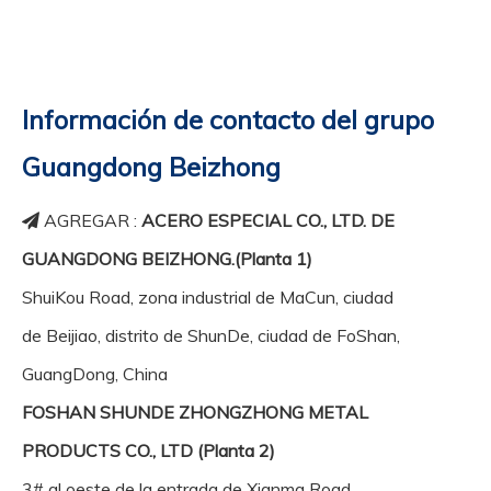
Información de contacto del grupo
Guangdong Beizhong
AGREGAR :
ACERO ESPECIAL CO., LTD. DE

GUANGDONG BEIZHONG.(Planta 1)
ShuiKou Road, zona industrial de MaCun, ciudad
de Beijiao, distrito de ShunDe, ciudad de FoShan,
GuangDong, China
FOSHAN SHUNDE ZHONGZHONG METAL
PRODUCTS CO., LTD (Planta 2)
3# al oeste de la entrada de Xianma Road,