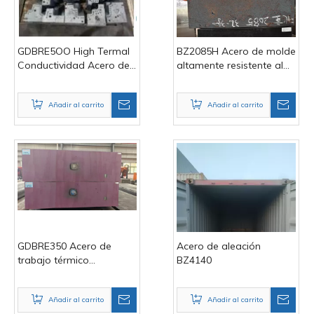
GDBRE5OO High Termal
BZ2085H Acero de molde
Conductividad Acero de
altamente resistente al
molde
ácido
Añadir al carrito
Añadir al carrito
GDBRE350 Acero de
Acero de aleación
trabajo térmico
BZ4140
avanzado
Añadir al carrito
Añadir al carrito