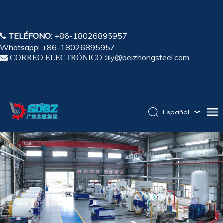
TELÉFONO:
+86-18026895957

Whatsapp: +86-18026895957
lily@beizhongsteel.com

CORREO ELECTRÓNICO :
Español
English
Hogar
简体中文
Pусский
Productos
Solicitud
Capacidad
Sobre nosotros