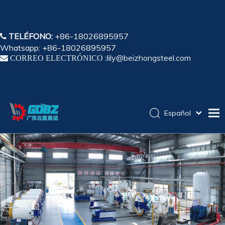
TELÉFONO:
+86-18026895957

Whatsapp: +86-18026895957
lily@beizhongsteel.com

CORREO ELECTRÓNICO :
Español
English
Hogar
简体中文
Pусский
Productos
Solicitud
Capacidad
Sobre nosotros