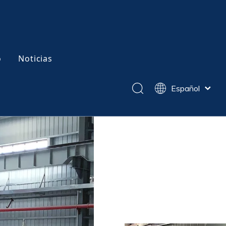
o
Noticias
Español
English
简体中文
en caliente
Acero para moldes de trabajo en frío
Pусский
Tratamiento térmico al vacío