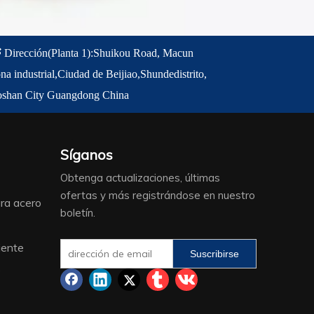

Dirección
(Planta 1)
:
Shuikou Road, Macun
na industrial,
Ciudad de Beijiao,
Shunde
distrito,
oshan City Guangdong China
Síganos
Obtenga actualizaciones, últimas
ofertas y más registrándose en nuestro
ra acero
boletín.
iente
Suscribirse
o