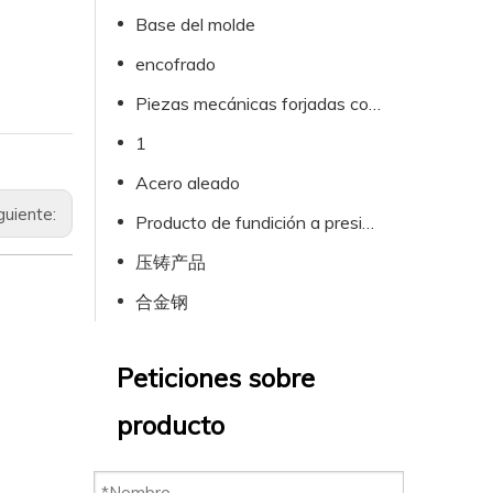
Base del molde
encofrado
Piezas mecánicas forjadas con formas especiales.
1
Acero aleado
guiente:
Producto de fundición a presión
压铸产品
合金钢
Peticiones sobre
producto