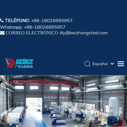
TELÉFONO:
+86-18026895957

Whatsapp: +86-18026895957
lily@beizhongsteel.com

CORREO ELECTRÓNICO :
Español
English
Hogar
简体中文
Pусский
Productos
Solicitud
Capacidad
Sobre nosotros