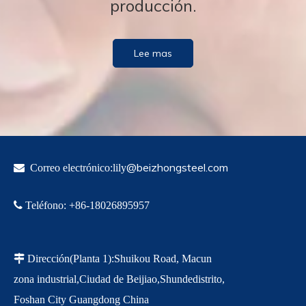
producción.
Lee mas
@beizhongsteel.com

Correo electrónico:lily

Teléfono
:
+86-18
026895957

Dirección
(Planta 1)
:
Shuikou Road, Macun
zona industrial,
Ciudad de Beijiao,
Shunde
distrito,
Foshan City Guangdong China