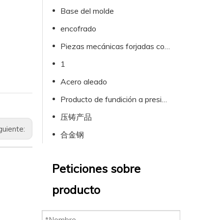
Base del molde
encofrado
Piezas mecánicas forjadas con formas especiales.
1
Acero aleado
Producto de fundición a presión
压铸产品
guiente:
合金钢
Peticiones sobre
producto