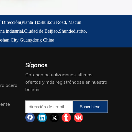

Dirección
(Planta 1)
:
Shuikou Road, Macun
na industrial,
Ciudad de Beijiao,
Shunde
distrito,
oshan City Guangdong China
Síganos
Obtenga actualizaciones, últimas
ofertas y más registrándose en nuestro
ra acero
boletín.
iente
Suscribirse
o