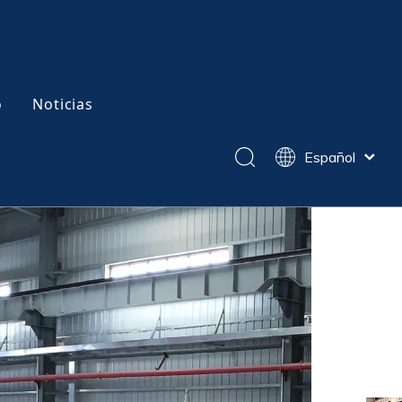
o
Noticias
Español
English
简体中文
en caliente
Acero para moldes de trabajo en frío
Pусский
Tratamiento térmico al vacío