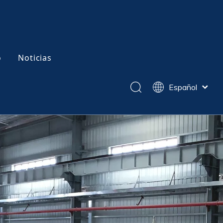
o
Noticias
Español
English
简体中文
en caliente
Acero para moldes de trabajo en frío
Pусский
Tratamiento térmico al vacío