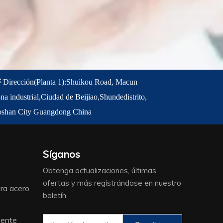

Dirección
(Planta 1)
:
Shuikou Road, Macun
na industrial,
Ciudad de Beijiao,
Shunde
distrito,
oshan City Guangdong China
Síganos
Obtenga actualizaciones, últimas
ofertas y más registrándose en nuestro
ra acero
boletín.
iente