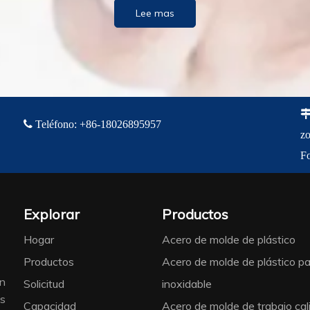
Lee mas

Teléfono
:
+86-18
026895957
zo
F
Explorar
Productos
Hogar
Acero de molde de plástico
Productos
Acero de molde de plástico pa
ón
Solicitud
inoxidable
es
Capacidad
Acero de molde de trabajo cal