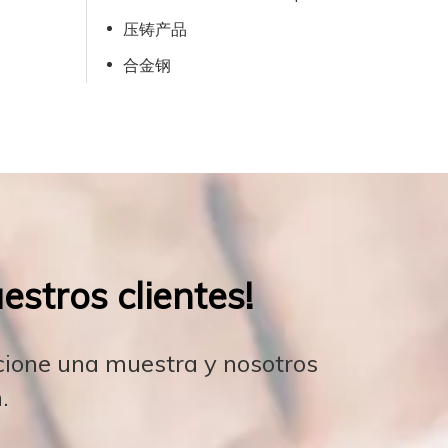
压铸产品
合金钢
stros clientes!
rcione una muestra y nosotros
.