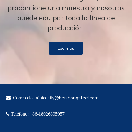
proporcione una muestra y nosotros
puede equipar toda la línea de
producción.
Lee mas
@beizhongsteel.com

Correo electrónico:lily

Teléfono
:
+86-18
026895957