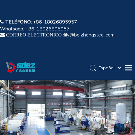
TELÉFONO:
+86-18026895957

Whatsapp: +86-18026895957
lily@beizhongsteel.com

CORREO ELECTRÓNICO :
Español
English
Hogar
简体中文
Pусский
Productos
Solicitud
Capacidad
Sobre nosotros