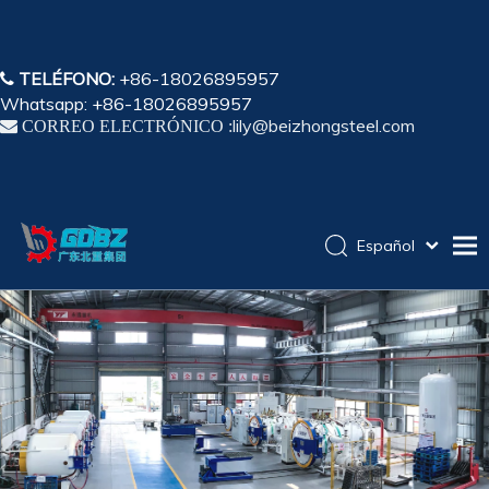
TELÉFONO:
+86-18026895957

Whatsapp: +86-18026895957
lily@beizhongsteel.com

CORREO ELECTRÓNICO :
Español
English
Hogar
简体中文
Pусский
Productos
Solicitud
Capacidad
Sobre nosotros